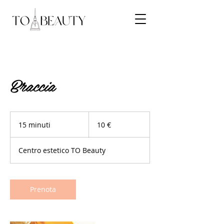
Braccia
10
euro
15 minuti
1
10 €
5
m
Centro estetico TO Beauty
i
n
u
t
Prenota
i