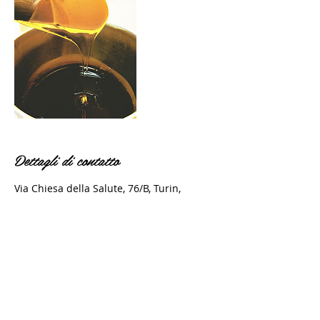
Dettagli di contatto
Via Chiesa della Salute, 76/B, Turin,
Metropolitan City of Turin, Italy
+393471837266
federica.picciolo.fp@gmail.com