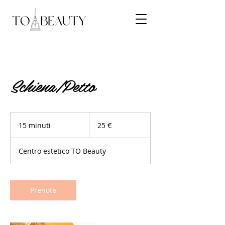
Schiena/Petto
25
euro
15 minuti
1
25 €
5
m
Centro estetico TO Beauty
i
n
u
t
Prenota
i