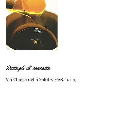
Dettagli di contatto
Via Chiesa della Salute, 76/B, Turin,
Metropolitan City of Turin, Italy
+393471837266
federica.picciolo.fp@gmail.com